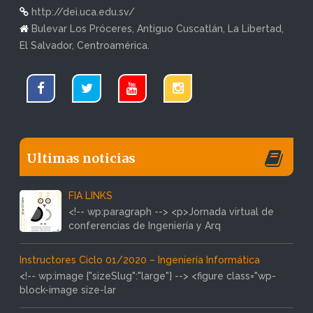
http://dei.uca.edu.sv/
Bulevar Los Próceres, Antiguo Cuscatlán, La Libertad,
El Salvador, Centroamérica.
Ultimas noticias
FIA LINKS
<!-- wp:paragraph --> <p>Jornada virtual de
conferencias de Ingeniería y Arq
Instructores Ciclo 01/2020 – Ingeniería Informática
<!-- wp:image {"sizeSlug":"large"} --> <figure class="wp-
block-image size-lar