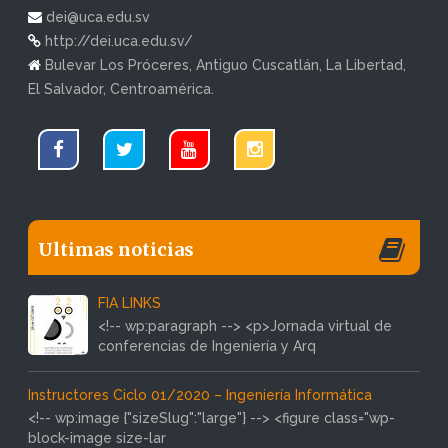
dei@uca.edu.sv
http://dei.uca.edu.sv/
Bulevar Los Próceres, Antiguo Cuscatlán, La Libertad,
El Salvador, Centroamérica.
Ultimas noticias
FIA LINKS
<!-- wp:paragraph --> <p>Jornada virtual de
conferencias de Ingeniería y Arq
Instructores Ciclo 01/2020 – Ingeniería Informática
<!-- wp:image {"sizeSlug":"large"} --> <figure class="wp-
block-image size-lar