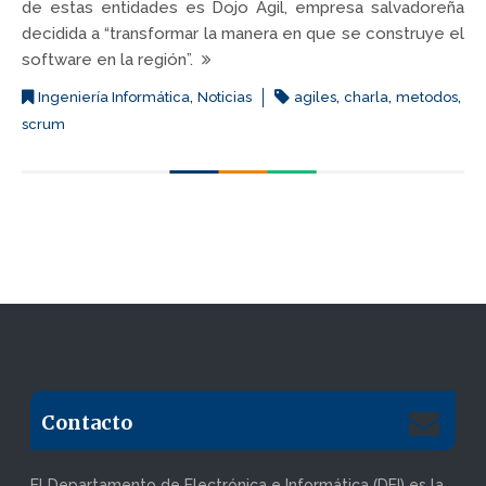
de estas entidades es Dojo Ágil, empresa salvadoreña
decidida a “transformar la manera en que se construye el
software en la región”.
,
,
,
,
Ingeniería Informática
Noticias
agiles
charla
metodos
scrum
Contacto
El Departamento de Electrónica e Informática (DEI) es la